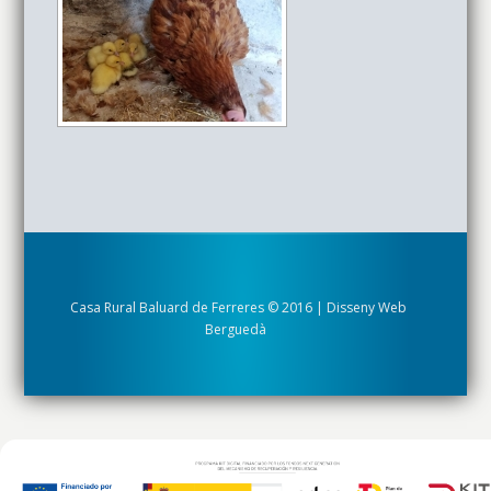
Casa Rural Baluard de Ferreres © 2016 | Disseny Web
Berguedà