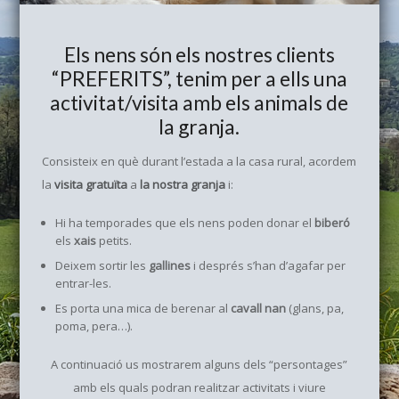
Els nens són els nostres clients
“PREFERITS”, tenim per a ells una
activitat/visita amb els animals de
la granja.
Consisteix en què durant l’estada a la casa rural, acordem
la
visita gratuïta
a
la nostra granja
i:
Hi ha temporades que els nens poden donar el
biberó
els
xais
petits.
Deixem sortir les
gallines
i després s’han d’agafar per
entrar-les.
Es porta una mica de berenar al
cavall nan
(glans, pa,
poma, pera…).
A continuació us mostrarem alguns dels “persontages”
amb els quals podran realitzar activitats i viure