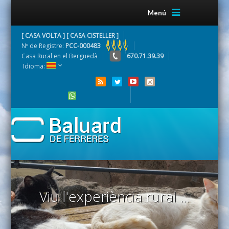
Menú
[ CASA VOLTA ] [ CASA CISTELLER ]
Nº de Registre:
PCC-000483
Casa Rural en el Berguedà
670.71.39.39
Idioma:
Viu l'experiència rural ...