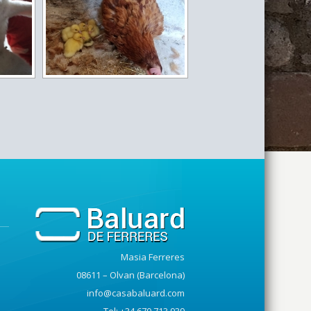
Masia Ferreres
08611 – Olvan (Barcelona)
info@casabaluard.com