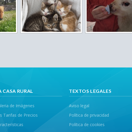
A CASA RURAL
TEXTOS LEGALES
leria de Imágenes
Aviso legal
s Tarifas de Precios
Política de privacidad
racterísticas
Política de cookies