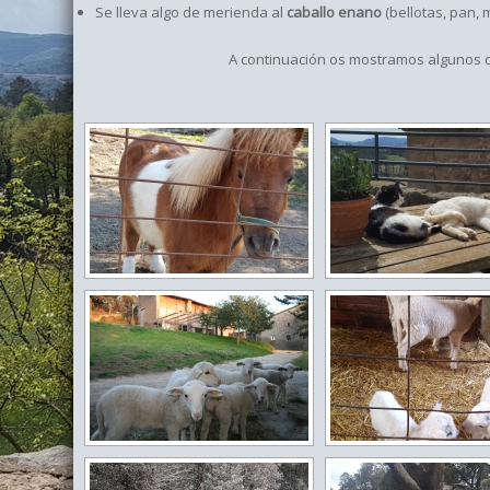
Se lleva algo de merienda al
caballo enano
(bellotas, pan,
A continuación os mostramos algunos de