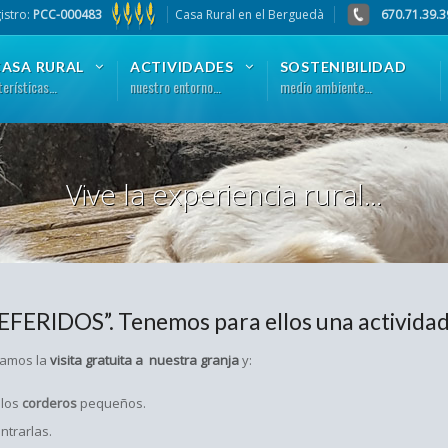
istro:
PCC-000483
Casa Rural en el Berguedà
670.71.39.3
CASA RURAL
ACTIVIDADES
SOSTENIBILIDAD
terísticas…
nuestro entorno…
medio ambiente…
Vive la experiencia rural...
EFERIDOS”. Tenemos para ellos una actividad/v
mamos la
visita gratuita a nuestra granja
y:
 los
corderos
pequeños.
ntrarlas.