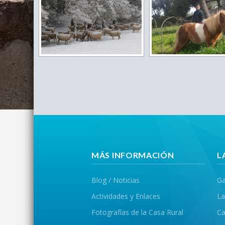
MÁS INFORMACIÓN
L
Blog / Noticias
Ga
Actividades y Enlaces
La
Fotografías de la Casa Rural
Ca