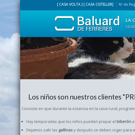
[ CASA VOLTA ] [ CASA CISTELLER]
Nº de Reg
LA 
carac
Los niños son nuestros clientes “PR
Consiste en que durante la estancia en la casa rural, progra
Hay temporadas que los niños pueden prepar el
biberón
a
Dejamos salir las
gallinas
y después se deben coger para e