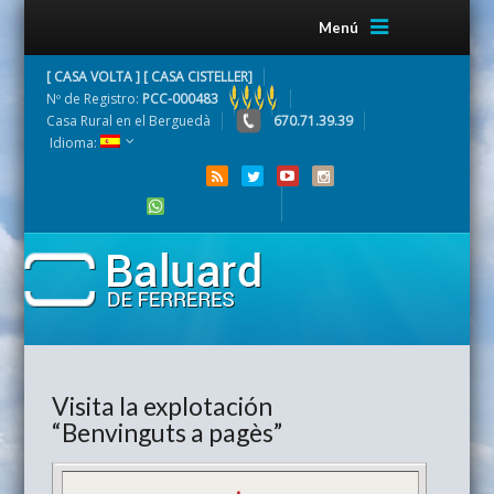
Menú
[ CASA VOLTA ] [ CASA CISTELLER]
Nº de Registro:
PCC-000483
Casa Rural en el Berguedà
670.71.39.39
Idioma:
Visita la explotación
“Benvinguts a pagès”