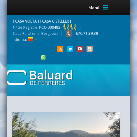
Menú
[ CASA VOLTA ] [ CASA CISTELLER ]
Nº de Registre:
PCC-000483
Casa Rural en el Berguedà
670.71.39.39
Idioma: