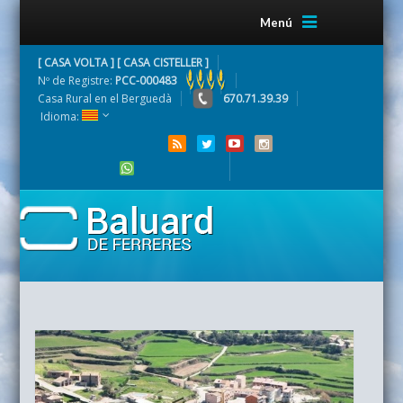
Menú
[ CASA VOLTA ] [ CASA CISTELLER ]
Nº de Registre:
PCC-000483
Casa Rural en el Berguedà
670.71.39.39
Idioma: